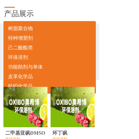
产品展示
树脂聚合物
特种增塑剂
己二酸酯类
环保溶剂
功能助剂与单体
皮革化学品
网站首页
环保溶剂
>>
纺织化学品
二甲基亚砜DMSO
环丁砜