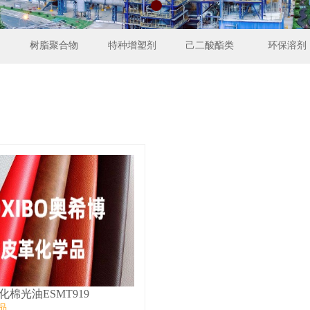
树脂聚合物
特种增塑剂
己二酸酯类
环保溶剂
化棉光油ESMT919
品